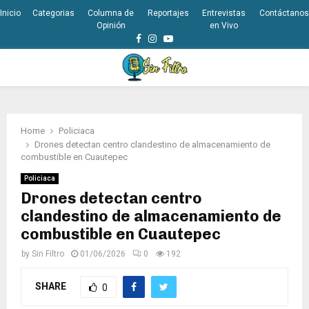
Inicio
Categorias
Columna de
Reportajes
Entrevistas
Contáctanos
Opinión
en Vivo
Facebook
Instagram
Youtube
PRIMARY
MENU
Home
Policiaca
Drones detectan centro clandestino de almacenamiento de
combustible en Cuautepec
Policiaca
Drones detectan centro
clandestino de almacenamiento de
combustible en Cuautepec
by
Sin Filtro
01/06/2026
0
192
SHARE
0