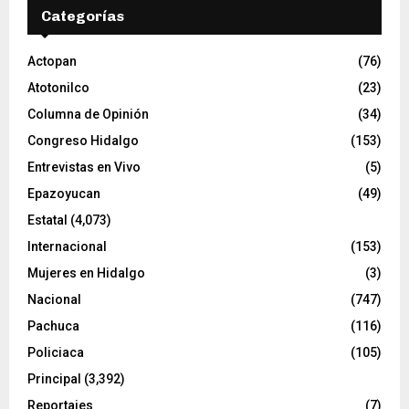
v
Categorías
í
d
e
Actopan
(76)
o
Atotonilco
(23)
Columna de Opinión
(34)
Congreso Hidalgo
(153)
Entrevistas en Vivo
(5)
Epazoyucan
(49)
Estatal
(4,073)
Internacional
(153)
Mujeres en Hidalgo
(3)
Nacional
(747)
Pachuca
(116)
Policiaca
(105)
Principal
(3,392)
Reportajes
(7)