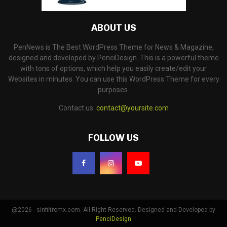
ABOUT US
PenNews is The Best WordPress Theme for News & Magazine,
designed and developed by PenciDesign. This is a powerful theme
with tons of options, which help you easily create/edit your
Websites in minutes. You can use this WordPress Theme for every
purposes.
Contact us:
contact@yoursite.com
FOLLOW US
@2026 - sinfiltromx.com. All Right Reserved. Designed and Developed by
PenciDesign