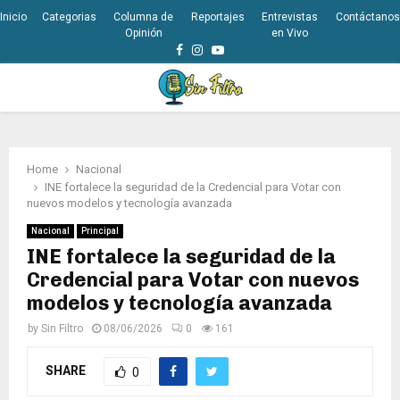
Inicio
Categorias
Columna de
Reportajes
Entrevistas
Contáctanos
Opinión
en Vivo
Facebook
Instagram
Youtube
PRIMARY
MENU
Home
Nacional
INE fortalece la seguridad de la Credencial para Votar con
nuevos modelos y tecnología avanzada
Nacional
Principal
INE fortalece la seguridad de la
Credencial para Votar con nuevos
modelos y tecnología avanzada
by
Sin Filtro
08/06/2026
0
161
SHARE
0