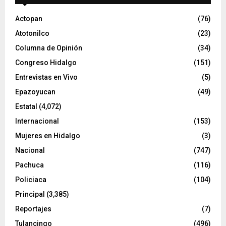
d
e
Actopan
(76)
o
Atotonilco
(23)
Columna de Opinión
(34)
Congreso Hidalgo
(151)
Entrevistas en Vivo
(5)
Epazoyucan
(49)
Estatal
(4,072)
Internacional
(153)
Mujeres en Hidalgo
(3)
Nacional
(747)
Pachuca
(116)
Policiaca
(104)
Principal
(3,385)
Reportajes
(7)
Tulancingo
(496)