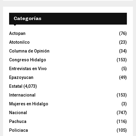
d
e
v
Categorías
í
d
e
Actopan
(76)
o
Atotonilco
(23)
Columna de Opinión
(34)
Congreso Hidalgo
(153)
Entrevistas en Vivo
(5)
Epazoyucan
(49)
Estatal
(4,073)
Internacional
(153)
Mujeres en Hidalgo
(3)
Nacional
(747)
Pachuca
(116)
Policiaca
(105)