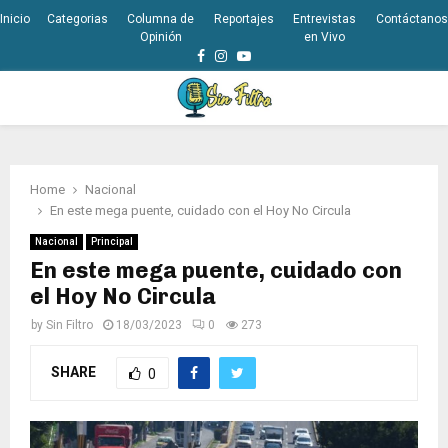
Inicio
Categorias
Columna de
Reportajes
Entrevistas
Contáctanos
Opinión
en Vivo
Facebook
Instagram
Youtube
PRIMARY
MENU
Home
Nacional
En este mega puente, cuidado con el Hoy No Circula
Nacional
Principal
En este mega puente, cuidado con
el Hoy No Circula
by
Sin Filtro
18/03/2023
0
273
SHARE
0