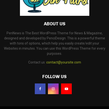
ABOUT US
PenNews is The Best WordPress Theme for News & Magazine,
designed and developed by PenciDesign. This is a powerful theme
with tons of options, which help you easily create/edit your
Websites in minutes. You can use this WordPress Theme for every
purposes.
Contact us:
contact@yoursite.com
FOLLOW US