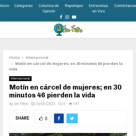
Inicio
Categorias
Columna de
Reportajes
Entrevistas
Contáctanos
Opinión
en Vivo
Facebook
Instagram
Youtube
PRIMARY
MENU
Home
Internacional
Motín en cárcel de mujeres; en 30 minutos 46 pierden la
vida
Internacional
Motín en cárcel de mujeres; en 30
minutos 46 pierden la vida
by
Sin Filtro
24/06/2023
0
197
SHARE
0