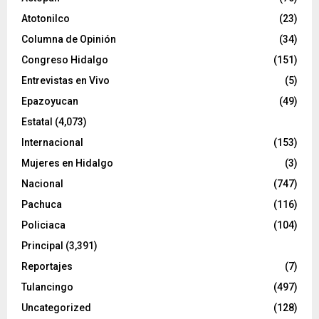
o
Atotonilco
(23)
Columna de Opinión
(34)
Congreso Hidalgo
(151)
Entrevistas en Vivo
(5)
Epazoyucan
(49)
Estatal
(4,073)
Internacional
(153)
Mujeres en Hidalgo
(3)
Nacional
(747)
Pachuca
(116)
Policiaca
(104)
Principal
(3,391)
Reportajes
(7)
Tulancingo
(497)
Uncategorized
(128)