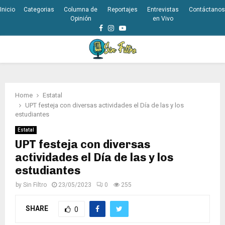
Inicio
Categorias
Columna de
Reportajes
Entrevistas
Contáctanos
Opinión
en Vivo
Facebook
Instagram
Youtube
PRIMARY
MENU
Home
Estatal
UPT festeja con diversas actividades el Día de las y los
estudiantes
Estatal
UPT festeja con diversas
actividades el Día de las y los
estudiantes
by
Sin Filtro
23/05/2023
0
255
SHARE
0