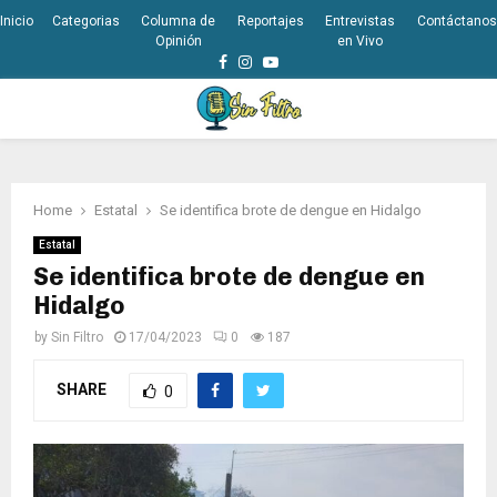
Inicio
Categorias
Columna de
Reportajes
Entrevistas
Contáctanos
Opinión
en Vivo
Facebook
Instagram
Youtube
PRIMARY
MENU
Home
Estatal
Se identifica brote de dengue en Hidalgo
Estatal
Se identifica brote de dengue en
Hidalgo
by
Sin Filtro
17/04/2023
0
187
SHARE
0