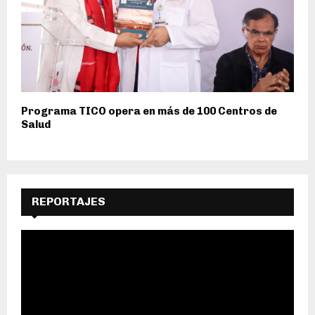
Programa TICO opera en más de 100 Centros de
Salud
REPORTAJES
R
e
p
r
o
d