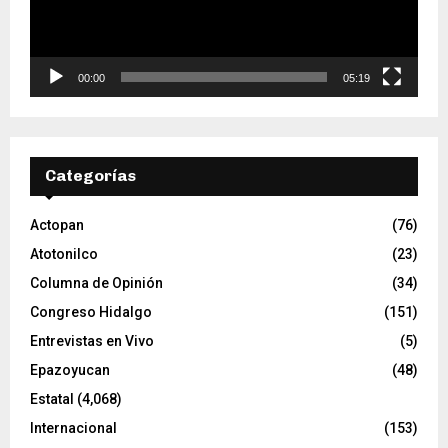
u
c
t
o
00:00
05:19
r
d
e
v
Categorías
í
d
e
Actopan
(76)
o
Atotonilco
(23)
Columna de Opinión
(34)
Congreso Hidalgo
(151)
Entrevistas en Vivo
(5)
Epazoyucan
(48)
Estatal
(4,068)
Internacional
(153)