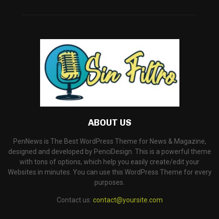
ABOUT US
PenNews is The Best WordPress Theme for News & Magazine,
designed and developed by PenciDesign. This is a powerful theme
with tons of options, which help you easily create/edit your
Websites in minutes. You can use this WordPress Theme for every
purposes.
Contact us:
contact@yoursite.com