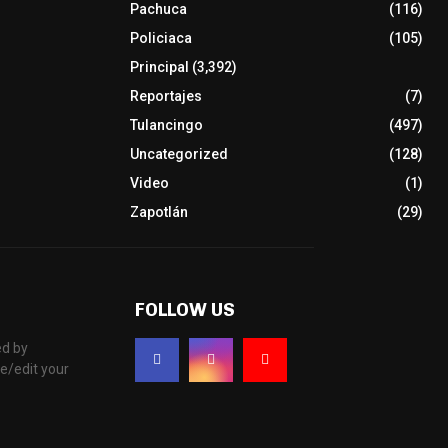
Pachuca
(116)
Policiaca
(105)
Principal
(3,392)
Reportajes
(7)
Tulancingo
(497)
Uncategorized
(128)
Video
(1)
Zapotlán
(29)
FOLLOW US
d by
e/edit your