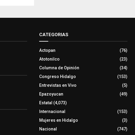
CATEGORIAS
Actopan
(76)
Atotonilco
(23)
Columna de Opinión
(34)
Congreso Hidalgo
(153)
Entrevistas en Vivo
(5)
Epazoyucan
(49)
Estatal
(4,073)
Internacional
(153)
Mujeres en Hidalgo
(3)
Nacional
(747)