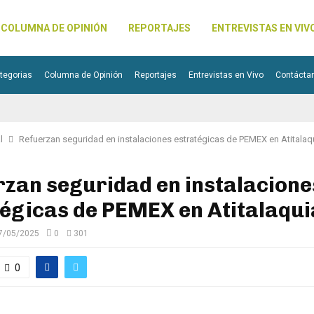
COLUMNA DE OPINIÓN
REPORTAJES
ENTREVISTAS EN VIV
tegorias
Columna de Opinión
Reportajes
Entrevistas en Vivo
Contácta
l
Refuerzan seguridad en instalaciones estratégicas de PEMEX en Atitalaq
zan seguridad en instalacione
égicas de PEMEX en Atitalaqui
7/05/2025
0
301
0