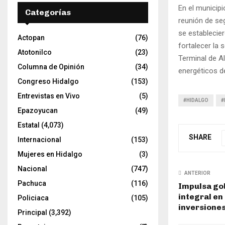
En el municipi
Categorías
reunión de se
se establecie
Actopan
(76)
fortalecer la 
Atotonilco
(23)
Terminal de A
Columna de Opinión
(34)
energéticos de
Congreso Hidalgo
(153)
Entrevistas en Vivo
(5)
#HIDALGO
#
Epazoyucan
(49)
Estatal
(4,073)
SHARE
Internacional
(153)
Mujeres en Hidalgo
(3)
Nacional
(747)
ANTERIOR
Pachuca
(116)
Impulsa gob
integral en
Policiaca
(105)
inversiones
Principal
(3,392)