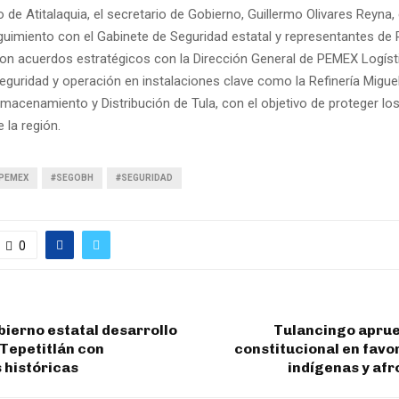
o de Atitalaquia, el secretario de Gobierno, Guillermo Olivares Reyn
guimiento con el Gabinete de Seguridad estatal y representantes d
ron acuerdos estratégicos con la Dirección General de PEMEX Logíst
seguridad y operación en instalaciones clave como la Refinería Miguel
lmacenamiento y Distribución de Tula, con el objetivo de proteger lo
 la región.
PEMEX
#SEGOBH
#SEGURIDAD
0
ierno estatal desarrollo
Tulancingo apru
 Tepetitlán con
constitucional en favo
 históricas
indígenas y af