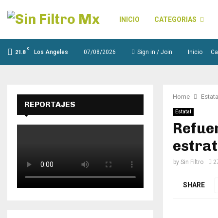
INICIO
CATEGORIAS
C
Los Angeles
07/08/2026
Sign in / Join
Inicio
Ca
21.8
Home
Estata
REPORTAJES
Estatal
Refuer
estrat
by
Sin Filtro
2
SHARE