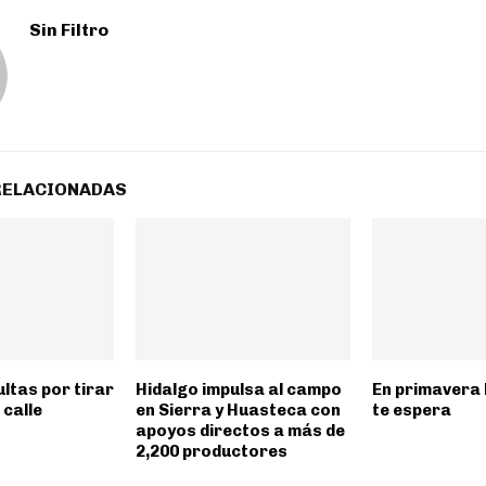
Sin Filtro
RELACIONADAS
ltas por tirar
Hidalgo impulsa al campo
En primavera l
 calle
en Sierra y Huasteca con
te espera
apoyos directos a más de
2,200 productores