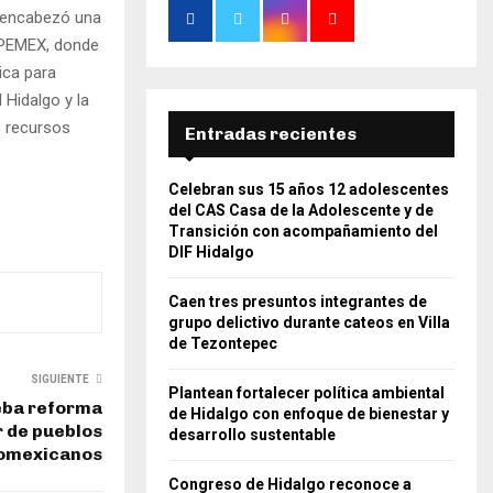
a, encabezó una
e PEMEX, donde
ica para
 Hidalgo y la
s recursos
Entradas recientes
Celebran sus 15 años 12 adolescentes
del CAS Casa de la Adolescente y de
Transición con acompañamiento del
DIF Hidalgo
Caen tres presuntos integrantes de
grupo delictivo durante cateos en Villa
de Tezontepec
SIGUIENTE
Plantean fortalecer política ambiental
eba reforma
de Hidalgo con enfoque de bienestar y
r de pueblos
desarrollo sustentable
romexicanos
Congreso de Hidalgo reconoce a