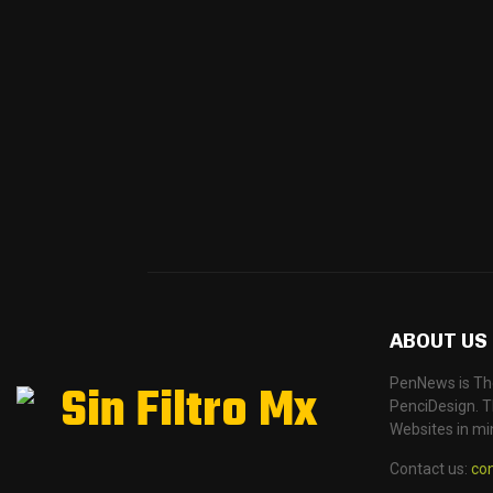
ABOUT US
PenNews is Th
PenciDesign. Th
Websites in mi
Contact us:
co