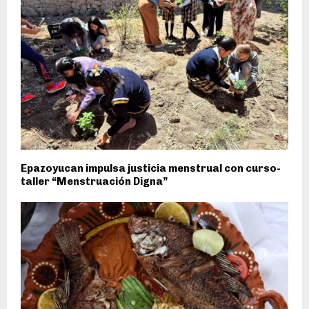
Epazoyucan impulsa justicia menstrual con curso-
taller “Menstruación Digna”