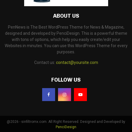
ABOUT US
PenNews is The Best WordPress Theme for News & Magazine,
designed and developed by PenciDesign. This is a powerful theme
with tons of options, which help you easily create/edit your
Websites in minutes. You can use this WordPress Theme for every
purposes.
Contact us:
contact@yoursite.com
FOLLOW US
@2026 - sinfiltromx.com. All Right Reserved. Designed and Developed by
PenciDesign