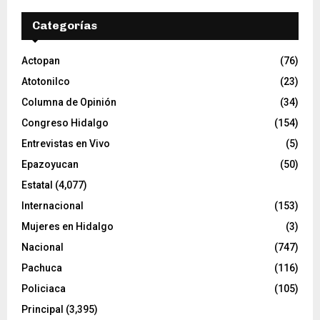
v
Categorías
í
d
e
Actopan
(76)
o
Atotonilco
(23)
Columna de Opinión
(34)
Congreso Hidalgo
(154)
Entrevistas en Vivo
(5)
Epazoyucan
(50)
Estatal
(4,077)
Internacional
(153)
Mujeres en Hidalgo
(3)
Nacional
(747)
Pachuca
(116)
Policiaca
(105)
Principal
(3,395)