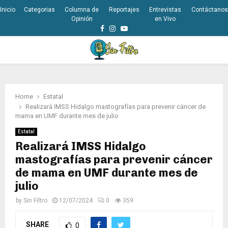
Inicio
Categorias
Columna de
Reportajes
Entrevistas
Contáctanos
Opinión
en Vivo
Facebook
Instagram
Youtube
PRIMARY
MENU
Home
Estatal
Realizará IMSS Hidalgo mastografías para prevenir cáncer de
mama en UMF durante mes de julio
Estatal
Realizará IMSS Hidalgo
mastografías para prevenir cáncer
de mama en UMF durante mes de
julio
by
Sin Filtro
12/07/2024
0
359
SHARE
0