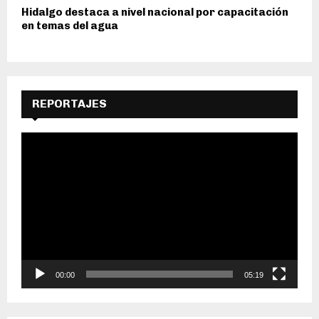
Hidalgo destaca a nivel nacional por capacitación
en temas del agua
REPORTAJES
R
e
p
r
o
d
u
c
t
o
00:00
05:19
r
d
e