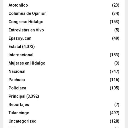
o
Atotonilco
(23)
Columna de Opinión
(34)
Congreso Hidalgo
(153)
Entrevistas en Vivo
(5)
Epazoyucan
(49)
Estatal
(4,073)
Internacional
(153)
Mujeres en Hidalgo
(3)
Nacional
(747)
Pachuca
(116)
Policiaca
(105)
Principal
(3,392)
Reportajes
(7)
Tulancingo
(497)
Uncategorized
(128)