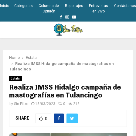
Inicio
Categorias
Columna de
Reportajes
Entrevistas
Contáctanos
Opinión
en Vivo
Facebook
Instagram
Youtube
PRIMARY
MENU
Home
Estatal
Realiza IMSS Hidalgo campaña de mastografías en
Tulancingo
Estatal
Realiza IMSS Hidalgo campaña de
mastografías en Tulancingo
by
Sin Filtro
18/03/2023
0
213
SHARE
0