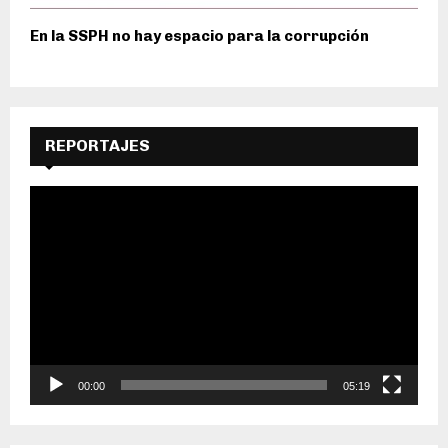
En la SSPH no hay espacio para la corrupción
REPORTAJES
R
e
p
r
o
d
u
c
t
o
00:00
05:19
r
d
e