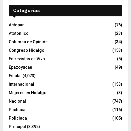
v
Categorías
í
d
e
Actopan
(76)
o
Atotonilco
(23)
Columna de Opinión
(34)
Congreso Hidalgo
(153)
Entrevistas en Vivo
(5)
Epazoyucan
(49)
Estatal
(4,073)
Internacional
(153)
Mujeres en Hidalgo
(3)
Nacional
(747)
Pachuca
(116)
Policiaca
(105)
Principal
(3,392)