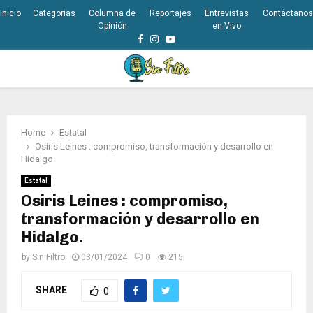
Inicio
Categorias
Columna de
Reportajes
Entrevistas
Contáctanos
Opinión
en Vivo
Facebook
Instagram
Youtube
PRIMARY
MENU
Home
Estatal
Osiris Leines : compromiso, transformación y desarrollo en
Hidalgo.
Estatal
Osiris Leines : compromiso,
transformación y desarrollo en
Hidalgo.
by
Sin Filtro
03/01/2024
0
215
SHARE
0