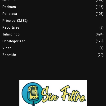
Nacional
(747)
Pachuca
(116)
Policiaca
(103)
Principal
(3,382)
Reportajes
(7)
Tulancingo
(494)
Uncategorized
(128)
Video
(1)
Zapotlán
(29)