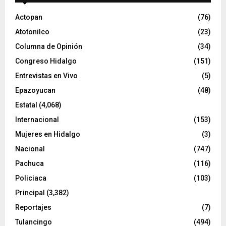
d
e
Actopan
(76)
o
Atotonilco
(23)
Columna de Opinión
(34)
Congreso Hidalgo
(151)
Entrevistas en Vivo
(5)
Epazoyucan
(48)
Estatal
(4,068)
Internacional
(153)
Mujeres en Hidalgo
(3)
Nacional
(747)
Pachuca
(116)
Policiaca
(103)
Principal
(3,382)
Reportajes
(7)
Tulancingo
(494)