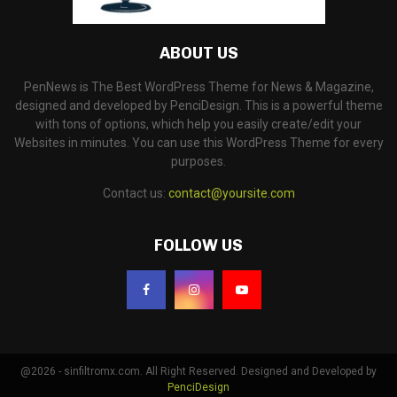
ABOUT US
PenNews is The Best WordPress Theme for News & Magazine,
designed and developed by PenciDesign. This is a powerful theme
with tons of options, which help you easily create/edit your
Websites in minutes. You can use this WordPress Theme for every
purposes.
Contact us:
contact@yoursite.com
FOLLOW US
@2026 - sinfiltromx.com. All Right Reserved. Designed and Developed by
PenciDesign