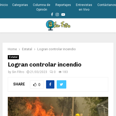
Inicio
Categorias
Columna de
Reportajes
Entrevistas
Contáctanos
Opinión
en Vivo
Facebook
Instagram
Youtube
PRIMARY
MENU
Home
Estatal
Logran controlar incendio
Estatal
Logran controlar incendio
by
Sin Filtro
21/03/2023
0
183
SHARE
0