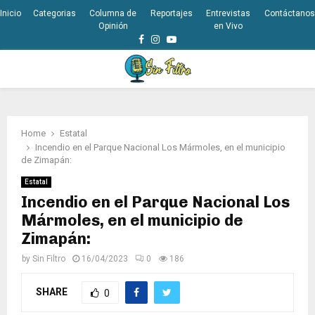
Inicio
Categorias
Columna de
Reportajes
Entrevistas
Contáctanos
Opinión
en Vivo
Facebook
Instagram
Youtube
PRIMARY
MENU
Home
Estatal
Incendio en el Parque Nacional Los Mármoles, en el municipio
de Zimapán:
Estatal
Incendio en el Parque Nacional Los
Mármoles, en el municipio de
Zimapán:
by
Sin Filtro
16/04/2023
0
186
SHARE
0