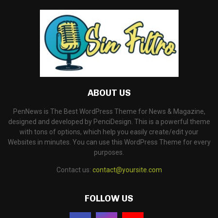
ABOUT US
PenNews is The Best WordPress Theme for News & Magazine,
designed and developed by PenciDesign. This is a powerful theme
with tons of options, which help you easily create/edit your
Websites in minutes. You can use this WordPress Theme for every
purposes.
Contact us:
contact@yoursite.com
FOLLOW US