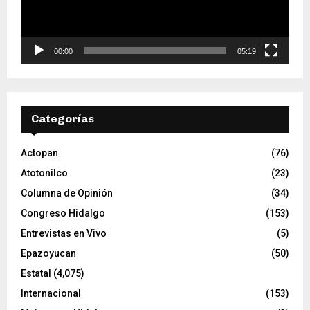
u
c
t
o
00:00
05:19
r
d
e
v
Categorías
í
d
e
Actopan
(76)
o
Atotonilco
(23)
Columna de Opinión
(34)
Congreso Hidalgo
(153)
Entrevistas en Vivo
(5)
Epazoyucan
(50)
Estatal
(4,075)
Internacional
(153)