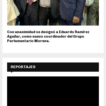
Con unanimidad se designó a Eduardo Ramírez
Aguilar, como nuevo coordinador del Grupo
Parlamentario Morena.
REPORTAJES
R
e
p
r
o
d