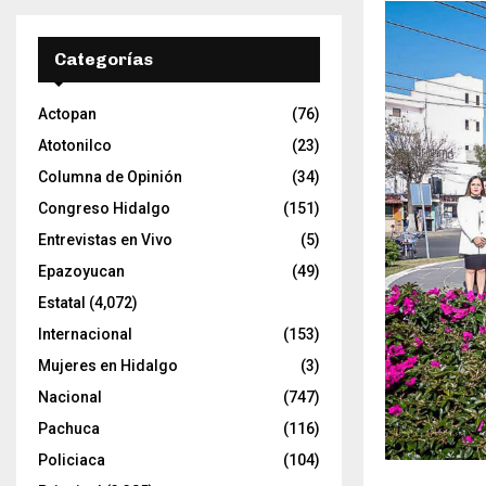
t
o
r
Categorías
d
e
Actopan
(76)
v
í
Atotonilco
(23)
d
Columna de Opinión
(34)
e
Congreso Hidalgo
(151)
o
Entrevistas en Vivo
(5)
Epazoyucan
(49)
Estatal
(4,072)
Internacional
(153)
Mujeres en Hidalgo
(3)
Nacional
(747)
Pachuca
(116)
Policiaca
(104)