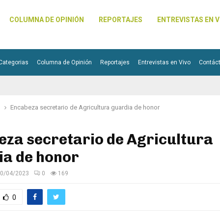
COLUMNA DE OPINIÓN
REPORTAJES
ENTREVISTAS EN V
Categorias
Columna de Opinión
Reportajes
Entrevistas en Vivo
Contác
l
Encabeza secretario de Agricultura guardia de honor
za secretario de Agricultura
ia de honor
0/04/2023
0
169
0