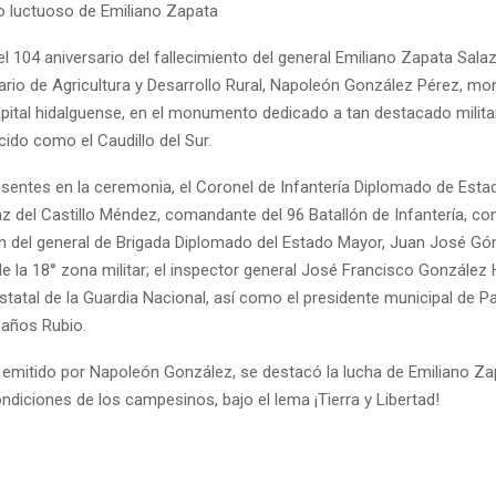
io luctuoso de Emiliano Zapata
l 104 aniversario del fallecimiento del general Emiliano Zapata Salaz
etario de Agricultura y Desarrollo Rural, Napoleón González Pérez, mo
apital hidalguense, en el monumento dedicado a tan destacado milit
ido como el Caudillo del Sur.
esentes en la ceremonia, el Coronel de Infantería Diplomado de Esta
íaz del Castillo Méndez, comandante del 96 Batallón de Infantería, con
n del general de Brigada Diplomado del Estado Mayor, Juan José Gó
 la 18° zona militar; el inspector general José Francisco González
statal de la Guardia Nacional, así como el presidente municipal de 
Baños Rubio.
 emitido por Napoleón González, se destacó la lucha de Emiliano Za
ndiciones de los campesinos, bajo el lema ¡Tierra y Libertad!