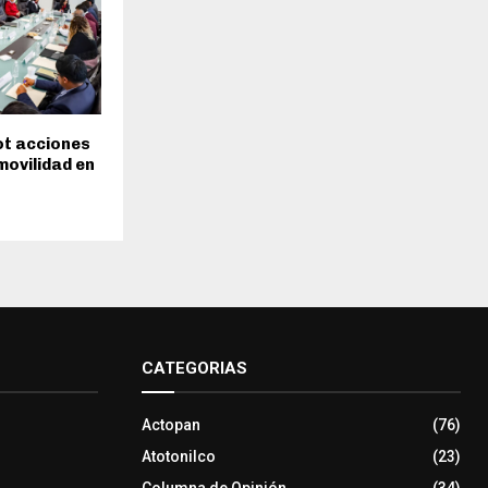
t acciones
movilidad en
CATEGORIAS
Actopan
(76)
Atotonilco
(23)