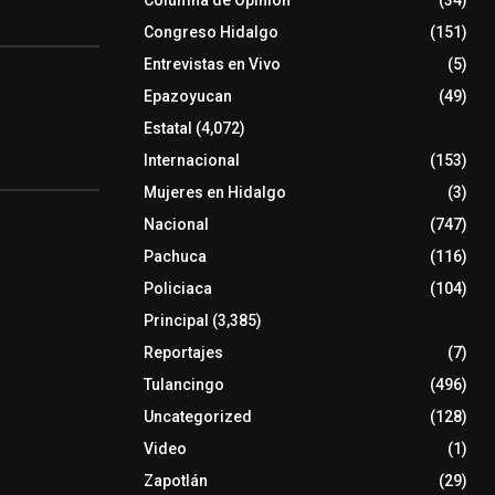
Columna de Opinión
(34)
Congreso Hidalgo
(151)
Entrevistas en Vivo
(5)
Epazoyucan
(49)
Estatal
(4,072)
Internacional
(153)
Mujeres en Hidalgo
(3)
Nacional
(747)
Pachuca
(116)
Policiaca
(104)
Principal
(3,385)
Reportajes
(7)
Tulancingo
(496)
Uncategorized
(128)
Video
(1)
Zapotlán
(29)