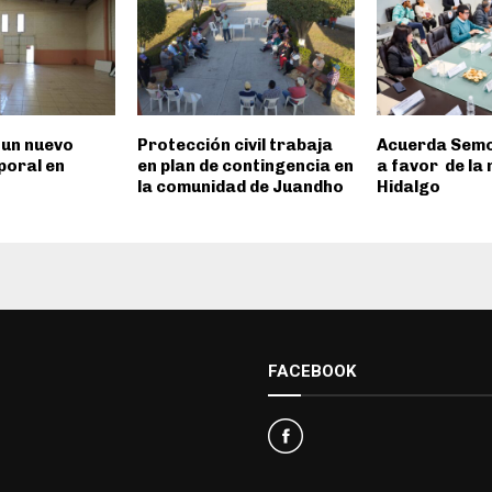
 un nuevo
Protección civil trabaja
Acuerda Semo
poral en
en plan de contingencia en
a favor de la 
la comunidad de Juandho
Hidalgo
FACEBOOK