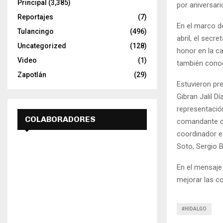
Principal
(3,385)
por aniversar
Reportajes
(7)
En el marco de
Tulancingo
(496)
abril, el secr
Uncategorized
(128)
honor en la c
Video
(1)
también conoc
Zapotlán
(29)
Estuvieron pr
Gibran Jalil D
representació
COLABORADORES
comandante de
coordinador e
Soto, Sergio 
En el mensaje
mejorar las co
#HIDALGO