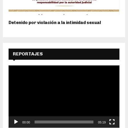
Detenido por violación a la intimidad sexual
REPORTAJES
R
e
p
r
o
d
u
c
t
o
00:00
05:19
r