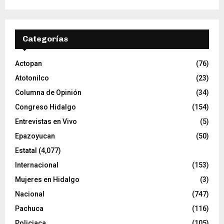
d
e
v
Categorías
í
d
e
Actopan
(76)
o
Atotonilco
(23)
Columna de Opinión
(34)
Congreso Hidalgo
(154)
Entrevistas en Vivo
(5)
Epazoyucan
(50)
Estatal
(4,077)
Internacional
(153)
Mujeres en Hidalgo
(3)
Nacional
(747)
Pachuca
(116)
Policiaca
(105)