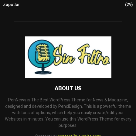
Zapotlán
(29)
ABOUT US
PenNews is The Best WordPress Theme for News & Magazine,
designed and developed by PenciDesign. This is a powerful theme
with tons of options, which help you easily create/edit your
Websites in minutes. You can use this WordPress Theme for every
purposes.