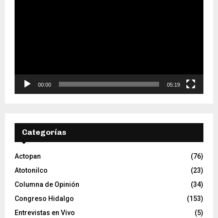
e
p
r
o
d
u
c
t
o
00:00
05:19
r
d
e
v
Categorías
í
d
e
Actopan
(76)
o
Atotonilco
(23)
Columna de Opinión
(34)
Congreso Hidalgo
(153)
Entrevistas en Vivo
(5)