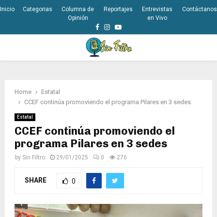
Inicio
Categorias
Columna de
Reportajes
Entrevistas
Contáctanos
Opinión
en Vivo
Facebook
Instagram
Youtube
PRIMARY
MENU
Home
Estatal
CCEF continúa promoviendo el programa Pilares en 3 sedes
Estatal
CCEF continúa promoviendo el
programa Pilares en 3 sedes
by
Sin Filtro
29/01/2025
0
276
SHARE
0