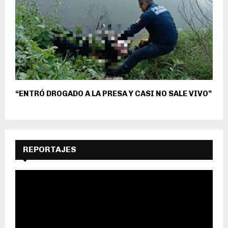
“ENTRÓ DROGADO A LA PRESA Y CASI NO SALE VIVO”
REPORTAJES
R
e
p
r
o
d