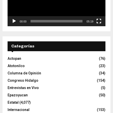
u
c
t
o
00:00
05:19
r
d
e
v
Categorías
í
d
e
Actopan
(76)
o
Atotonilco
(23)
Columna de Opinión
(34)
Congreso Hidalgo
(154)
Entrevistas en Vivo
(5)
Epazoyucan
(50)
Estatal
(4,077)
Internacional
(153)