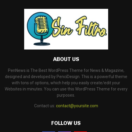
ABOUT US
PenNews is The Best WordPress Theme for News & Magazine,
designed and developed by PenciDesign. This is a powerful theme
with tons of options, which help you easily create/edit your
Websites in minutes. You can use this WordPress Theme for every
purposes.
Contact us:
contact@yoursite.com
FOLLOW US