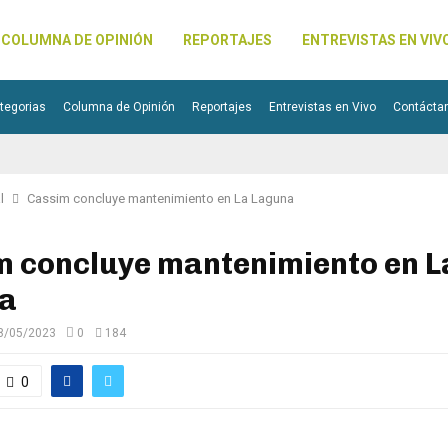
COLUMNA DE OPINIÓN
REPORTAJES
ENTREVISTAS EN VIV
tegorias
Columna de Opinión
Reportajes
Entrevistas en Vivo
Contácta
l
Cassim concluye mantenimiento en La Laguna
m concluye mantenimiento en L
a
8/05/2023
0
184
0