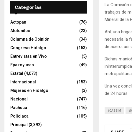
La Comisión d
Categorías
trabajos de m
Mineral de la
Actopan
(76)
Atotonilco
(23)
Ahí, una brig
necesaria la f
Columna de Opinión
(34)
de acero, así 
Congreso Hidalgo
(153)
Entrevistas en Vivo
(5)
Dichas maniob
Epazoyucan
(49)
ininterrumpida
metropolitan
Estatal
(4,073)
Internacional
(153)
Una vez concl
Mujeres en Hidalgo
(3)
de 24 horas.
Nacional
(747)
Pachuca
(116)
#CASSIM
#
Policiaca
(105)
Principal
(3,392)