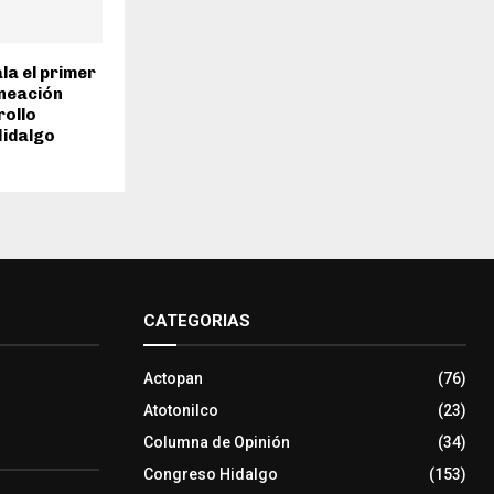
la el primer
aneación
rollo
Hidalgo
CATEGORIAS
Actopan
(76)
Atotonilco
(23)
Columna de Opinión
(34)
Congreso Hidalgo
(153)