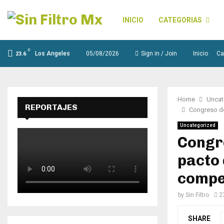
INICIO
CATEGORIAS
C
Los Angeles
05/08/2026
Sign in / Join
Inicio
Ca
23.6
Home
Uncat
REPORTAJES
Congreso de
Uncategorized
Congr
pacto 
compe
by
Sin Filtro
2
SHARE