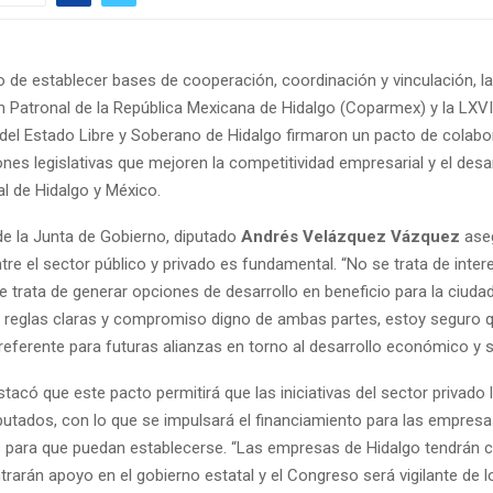
o de establecer bases de cooperación, coordinación y vinculación, la
 Patronal de la República Mexicana de Hidalgo (Coparmex) y la LXVI
del Estado Libre y Soberano de Hidalgo firmaron un pacto de colabo
nes legislativas que mejoren la competitividad empresarial y el desar
l de Hidalgo y México.
de la Junta de Gobierno, diputado
Andrés Velázquez Vázquez
aseg
re el sector público y privado es fundamental. “No se trata de inter
se trata de generar opciones de desarrollo en beneficio para la ciuda
, reglas claras y compromiso digno de ambas partes, estoy seguro 
eferente para futuras alianzas en torno al desarrollo económico y s
acó que este pacto permitirá que las iniciativas del sector privado l
utados, con lo que se impulsará el financiamiento para las empresa
es para que puedan establecerse. “Las empresas de Hidalgo tendrán 
ntrarán apoyo en el gobierno estatal y el Congreso será vigilante de 