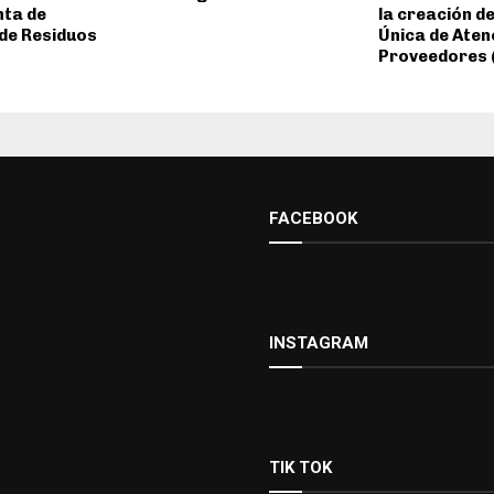
nta de
la creación de
de Residuos
Única de Aten
Proveedores 
FACEBOOK
INSTAGRAM
TIK TOK