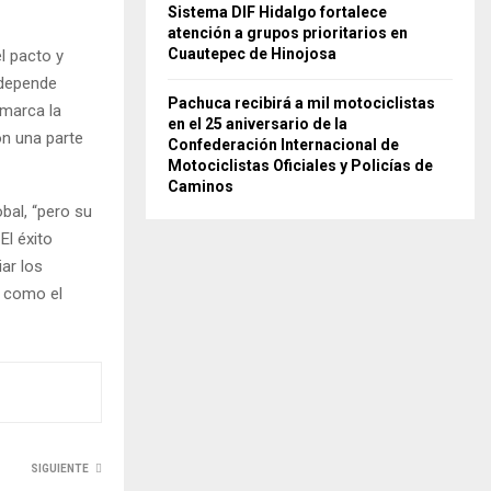
Sistema DIF Hidalgo fortalece
atención a grupos prioritarios en
Cuautepec de Hinojosa
l pacto y
 depende
Pachuca recibirá a mil motociclistas
 marca la
en el 25 aniversario de la
on una parte
Confederación Internacional de
Motociclistas Oficiales y Policías de
Caminos
bal, “pero su
El éxito
ar los
, como el
SIGUIENTE