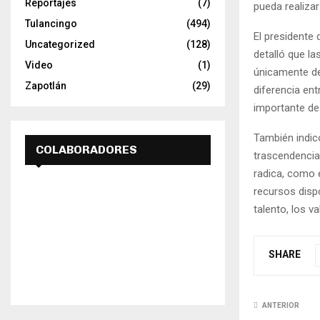
Reportajes
(7)
pueda realizar
Tulancingo
(494)
El presidente
Uncategorized
(128)
detalló que
la
Video
(1)
únicamente del
Zapotlán
(29)
diferencia ent
importante de
También indic
COLABORADORES
trascendencia 
radica, como e
recursos disp
talento, los va
SHARE
ANTERIOR