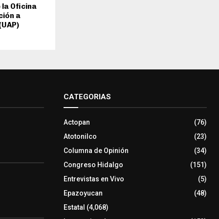
 la Oficina
ción a
(UAP)
CATEGORIAS
Actopan
(76)
Atotonilco
(23)
Columna de Opinión
(34)
Congreso Hidalgo
(151)
Entrevistas en Vivo
(5)
Epazoyucan
(48)
Estatal
(4,068)