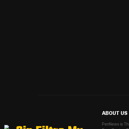
ABOUT US
PenNews is Th