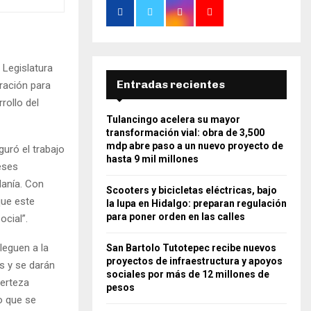
 Legislatura
Entradas recientes
ración para
rollo del
Tulancingo acelera su mayor
transformación vial: obra de 3,500
mdp abre paso a un nuevo proyecto de
uró el trabajo
hasta 9 mil millones
eses
danía. Con
Scooters y bicicletas eléctricas, bajo
que este
la lupa en Hidalgo: preparan regulación
para poner orden en las calles
ocial”.
leguen a la
San Bartolo Tutotepec recibe nuevos
proyectos de infraestructura y apoyos
s y se darán
sociales por más de 12 millones de
certeza
pesos
lo que se