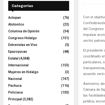
Categorías
Con el objetiv
Actopan
(76)
Confederación
Atotonilco
(23)
del Congreso 
Columna de Opinión
(34)
impulsar accio
Congreso Hidalgo
(151)
sector patrona
Entrevistas en Vivo
(5)
El presidente 
Epazoyucan
(48)
coordinado ent
Estatal
(4,068)
particulares, 
Internacional
(153)
transparencia
Mujeres en Hidalgo
(3)
acuerdo será r
Nacional
(747)
Asimismo, dest
Pachuca
(116)
Cámara de Dip
Policiaca
(103)
las facilidad
Principal
(3,382)
jurídica, enco