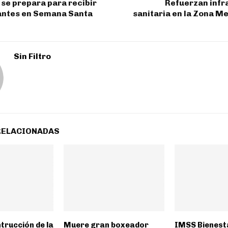
se prepara para recibir
Refuerzan infr
tantes en Semana Santa
sanitaria en la Zona M
Sin Filtro
RELACIONADAS
trucción de la
Muere gran boxeador
IMSS Bienest