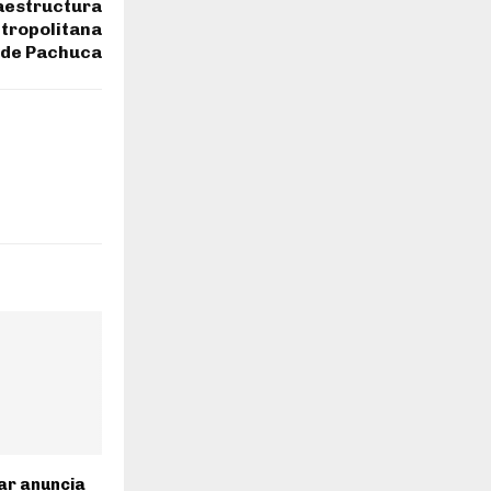
aestructura
etropolitana
de Pachuca
ar anuncia