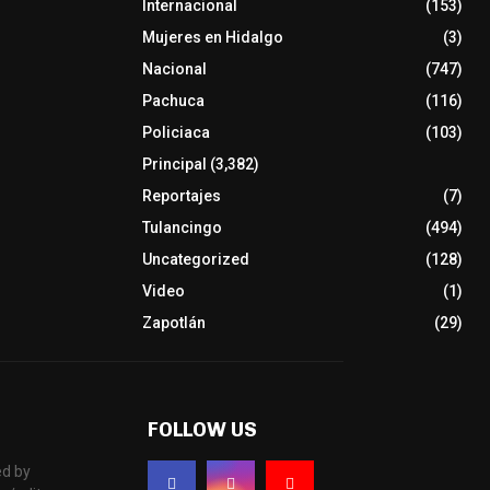
Internacional
(153)
Mujeres en Hidalgo
(3)
Nacional
(747)
Pachuca
(116)
Policiaca
(103)
Principal
(3,382)
Reportajes
(7)
Tulancingo
(494)
Uncategorized
(128)
Video
(1)
Zapotlán
(29)
FOLLOW US
d by