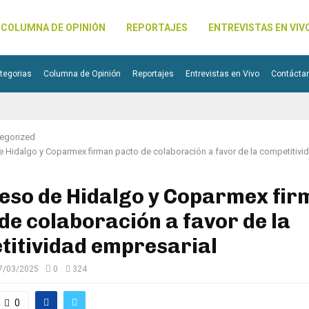
COLUMNA DE OPINIÓN
REPORTAJES
ENTREVISTAS EN VIV
tegorias
Columna de Opinión
Reportajes
Entrevistas en Vivo
Contácta
egorized
 Hidalgo y Coparmex firman pacto de colaboración a favor de la competitivi
eso de Hidalgo y Coparmex fir
de colaboración a favor de la
titividad empresarial
7/03/2025
0
324
0