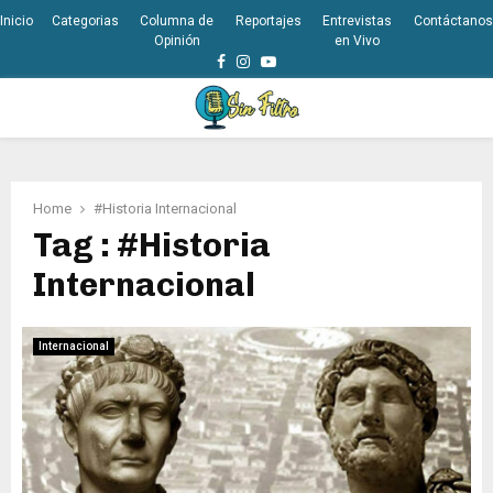
Inicio
Categorias
Columna de
Reportajes
Entrevistas
Contáctanos
Opinión
en Vivo
Facebook
Instagram
Youtube
PRIMARY
MENU
Home
#Historia Internacional
Tag : #Historia
Internacional
Internacional