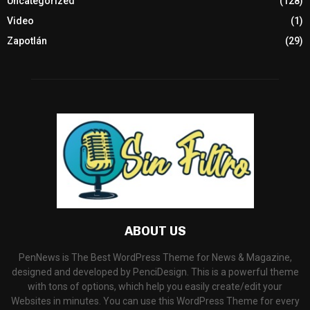
Uncategorized
(128)
Video
(1)
Zapotlán
(29)
ABOUT US
PenNews is The Best WordPress Theme for News & Magazine,
designed and developed by PenciDesign. This is a powerful theme
with tons of options, which help you easily create/edit your
Websites in minutes. You can use this WordPress Theme for every