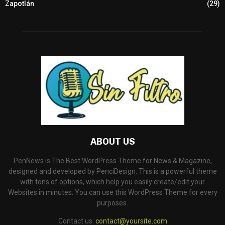
Zapotlán
(29)
ABOUT US
PenNews is The Best WordPress Theme for News & Magazine,
designed and developed by PenciDesign. This is a powerful theme
with tons of options, which help you easily create/edit your
Websites in minutes. You can use this WordPress Theme for every
purposes.
Contact us:
contact@yoursite.com