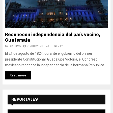
Reconocen independencia del país vecino,
Guatemala
by
Sin Filtro
21/08/2023
0
212
El 21 de agosto de 1824, durante el gobierno del primer
presidente Constitucional, Guadalupe Victoria, el Congreso
mexicano reconoce la Independencia de la hermana República...
Read more
REPORTAJES
R