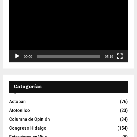
e
p
r
o
d
u
c
t
o
00:00
05:19
r
d
e
v
Categorías
í
d
e
Actopan
(76)
o
Atotonilco
(23)
Columna de Opinión
(34)
Congreso Hidalgo
(154)