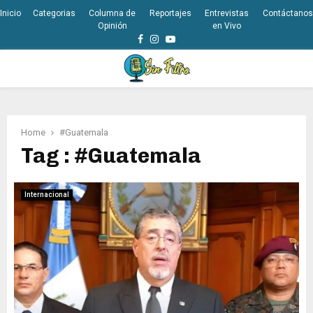
Inicio
Categorias
Columna de
Reportajes
Entrevistas
Contáctanos
Opinión
en Vivo
Facebook
Instagram
Youtube
PRIMARY
MENU
Home
#Guatemala
Tag : #Guatemala
Internacional