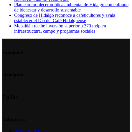
Plantean fortalecer política ambiental de Hidalgo con enfoque
de bienestar y desarrollo sustentable
Congreso de Hidalgo reconoce a cafeticultores y avala
establecer el Día del Café Hidalguense
Metztitlán recibe inversión superior a 370 mdp en
infraestructura, campo y programas sociales
Facebook
Instagram
Tik Tok
Categorias
Actopan
(76)