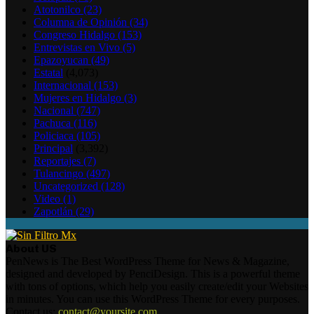
Atotonilco
(23)
Columna de Opinión
(34)
Congreso Hidalgo
(153)
Entrevistas en Vivo
(5)
Epazoyucan
(49)
Estatal
(4,073)
Internacional
(153)
Mujeres en Hidalgo
(3)
Nacional
(747)
Pachuca
(116)
Policiaca
(105)
Principal
(3,392)
Reportajes
(7)
Tulancingo
(497)
Uncategorized
(128)
Video
(1)
Zapotlán
(29)
About US
PenNews is The Best WordPress Theme for News & Magazine,
designed and developed by PenciDesign. This is a powerful theme
with tons of options, which help you easily create/edit your Websites
in minutes. You can use this WordPress Theme for every purposes.
Contact us:
contact@yoursite.com