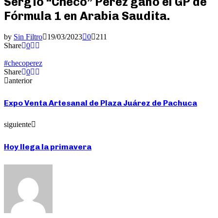
Sergio “Checo” Pérez ganó el GP de
Fórmula 1 en Arabia Saudita.
by
Sin Filtro
19/03/2023
0
211
Share
0
#checoperez
Share
0
anterior
Expo Venta Artesanal de Plaza Juárez de Pachuca
siguiente
Hoy llega la primavera