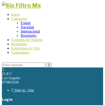
Inicio
Categorias
Estatal
Nacional
Internacional
Reportajes
Columna de Opinión
Reportajes
Entrevistas en Vivo
Contáctanos
Search
for:
Search
21.8
C
Los Angeles
07/08/2026
Sign in / Join
Login