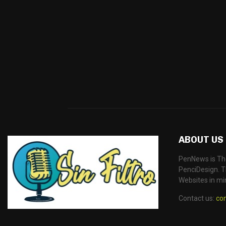
ABOUT US
PenNews is Th
PenciDesign. Th
Websites in mi
Contact us:
co