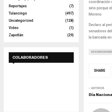
coordinación d
Reportajes
(7)
sino porque el
Tulancingo
(497)
Moreno.
Uncategorized
(128)
Declaro al pe
Video
(1)
senadores del
Zapotlán
(29)
la bancada en
#OSORIOCHONG
COLABORADORES
SHARE
ANTERIOR
Día Naciona