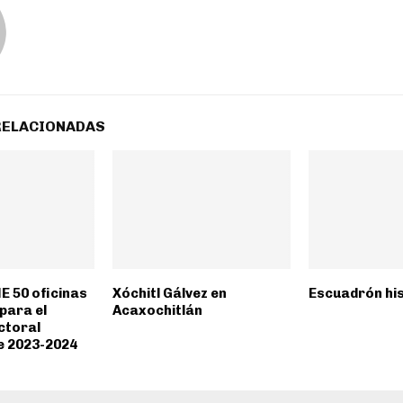
RELACIONADAS
E 50 oficinas
Xóchitl Gálvez en
Escuadrón hi
para el
Acaxochitlán
ctoral
e 2023-2024