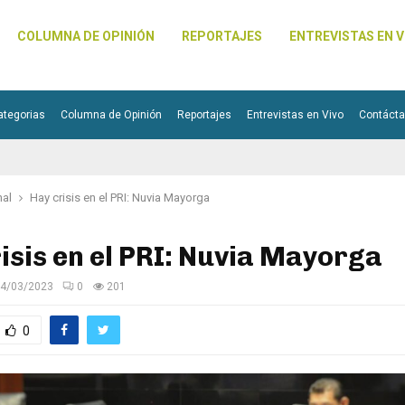
COLUMNA DE OPINIÓN
REPORTAJES
ENTREVISTAS EN V
ategorias
Columna de Opinión
Reportajes
Entrevistas en Vivo
Contáct
nal
Hay crisis en el PRI: Nuvia Mayorga
isis en el PRI: Nuvia Mayorga
4/03/2023
0
201
0