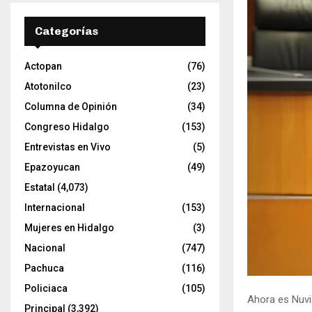
Categorías
Actopan
(76)
Atotonilco
(23)
Columna de Opinión
(34)
Congreso Hidalgo
(153)
Entrevistas en Vivo
(5)
Epazoyucan
(49)
Estatal
(4,073)
Internacional
(153)
Mujeres en Hidalgo
(3)
Nacional
(747)
Pachuca
(116)
Policiaca
(105)
Ahora es Nuvia
Principal
(3,392)