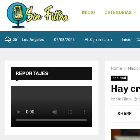
INICIO
CATEGORIAS
C
Los Angeles
07/08/2026
Sign in / Join
Inicio
C
20
Home
Nacio
REPORTAJES
Nacional
Hay cr
by
Sin Filtro
2
SHARE