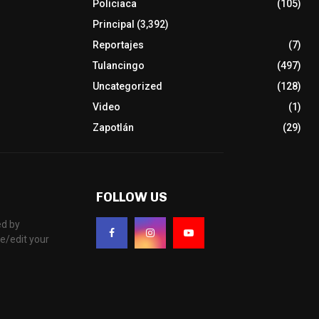
Policiaca
(105)
Principal
(3,392)
Reportajes
(7)
Tulancingo
(497)
Uncategorized
(128)
Video
(1)
Zapotlán
(29)
FOLLOW US
d by
e/edit your