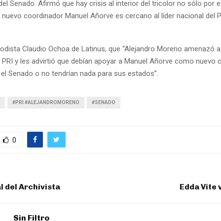
el Senado. Afirmó que hay crisis al interior del tricolor no sólo por 
 nuevo coordinador Manuel Añorve es cercano al líder nacional del P
riodista Claudio Ochoa de Latinus, que “Alejandro Moreno amenazó a
 PRI y les advirtió que debían apoyar a Manuel Añorve como nuevo 
 el Senado o no tendrían nada para sus estados”.
#PRI #ALEJANDROMORENO
#SENADO
0
l del Archivista
Edda Vite 
Sin Filtro