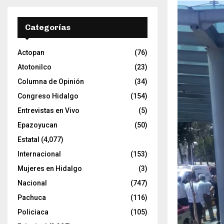
t
o
r
Categorías
d
e
Actopan
(76)
v
í
Atotonilco
(23)
d
Columna de Opinión
(34)
e
Congreso Hidalgo
(154)
o
Entrevistas en Vivo
(5)
Epazoyucan
(50)
Estatal
(4,077)
Internacional
(153)
Mujeres en Hidalgo
(3)
Nacional
(747)
Pachuca
(116)
Policiaca
(105)