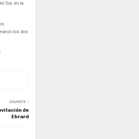
l Sur, en la
os
rmaron los dos
5
SIGUIENTE
nvitación de
Ebrard