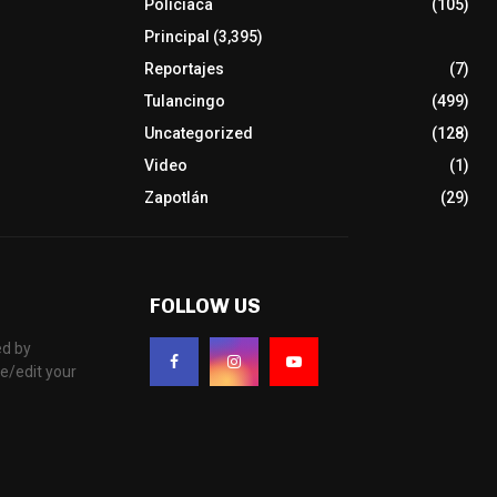
Policiaca
(105)
Principal
(3,395)
Reportajes
(7)
Tulancingo
(499)
Uncategorized
(128)
Video
(1)
Zapotlán
(29)
FOLLOW US
d by
e/edit your