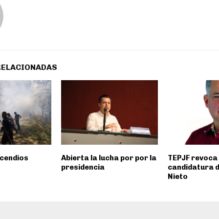
RELACIONADAS
cendios
Abierta la lucha por por la
TEPJF revoca
presidencia
candidatura 
Nieto