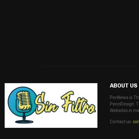
ABOUT US
PenNews is Th
PenciDesign. Th
Websites in mi
Contact us:
co