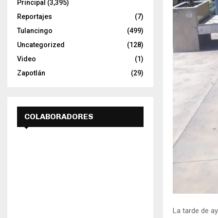
Principal
(3,395)
Reportajes
(7)
Tulancingo
(499)
Uncategorized
(128)
Video
(1)
Zapotlán
(29)
COLABORADORES
La tarde de ay