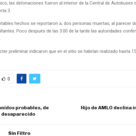
co, las detonaciones fueron al interior de la Central de Autobuses de
rta 3.
ntables hechos se reportaron a, dos personas muertas, al parecer d
ltantes. Poco después de las 3:00 de la tarde las autoridades confi
.
ter preliminar indicaron que en el sitio se habrían realizado hasta 1
0
onidos probables, de
Hijo de AMLO declina i
 desaparecido
Sin Filtro