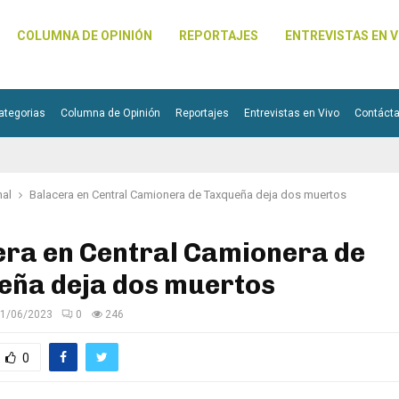
COLUMNA DE OPINIÓN
REPORTAJES
ENTREVISTAS EN V
ategorias
Columna de Opinión
Reportajes
Entrevistas en Vivo
Contáct
nal
Balacera en Central Camionera de Taxqueña deja dos muertos
era en Central Camionera de
eña deja dos muertos
1/06/2023
0
246
0