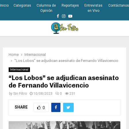
Inicio
Categorias
Columna de
Reportajes
Entrevistas
Contáctanos
Opinión
en Vivo
Facebook
Instagram
Youtube
PRIMARY
MENU
Home
Internacional
“Los Lobos” se adjudican asesinato de Fernando Villavicencio
Internacional
“Los Lobos” se adjudican asesinato
de Fernando Villavicencio
by
Sin Filtro
10/08/2023
0
231
SHARE
0