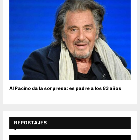
Al Pacino da la sorpresa: es padre a los 83 años
REPORTAJES
R