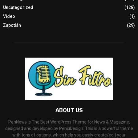
Uncategorized
(128)
Video
(1)
Zapotlán
(29)
ABOUT US
PenNews is The Best WordPress Theme for News & Magazine,
designed and developed by PenciDesign. This is a powerful theme
with tons of options, which help you easily create/edit your