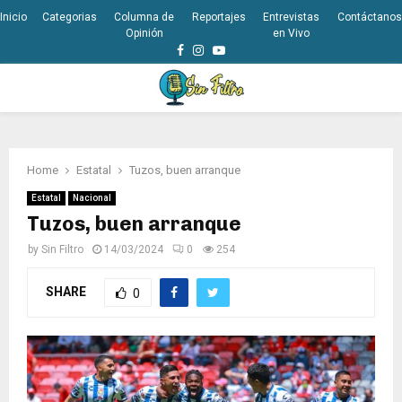
Inicio
Categorias
Columna de
Reportajes
Entrevistas
Contáctanos
Opinión
en Vivo
Facebook
Instagram
Youtube
PRIMARY
MENU
Home
Estatal
Tuzos, buen arranque
Estatal
Nacional
Tuzos, buen arranque
by
Sin Filtro
14/03/2024
0
254
SHARE
0