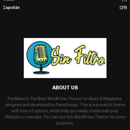
Zapotlán
(29)
ABOUT US
PenNews is The Best WordPress Theme for News & Magazine,
designed and developed by PenciDesign. This is a powerful theme
with tons of options, which help you easily create/edit your
Websites in minutes. You can use this WordPress Theme for every
purposes.