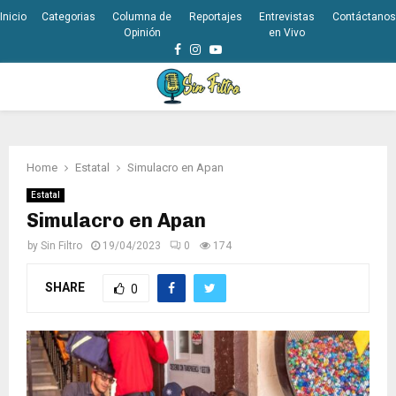
Inicio
Categorias
Columna de
Reportajes
Entrevistas
Contáctanos
Opinión
en Vivo
Facebook
Instagram
Youtube
PRIMARY
MENU
Home
Estatal
Simulacro en Apan
Estatal
Simulacro en Apan
by
Sin Filtro
19/04/2023
0
174
SHARE
0