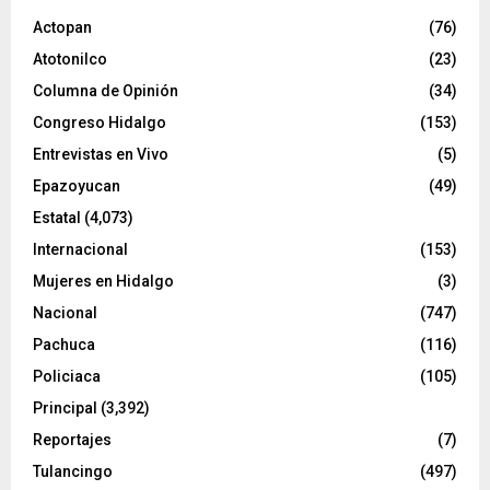
d
e
Actopan
(76)
o
Atotonilco
(23)
Columna de Opinión
(34)
Congreso Hidalgo
(153)
Entrevistas en Vivo
(5)
Epazoyucan
(49)
Estatal
(4,073)
Internacional
(153)
Mujeres en Hidalgo
(3)
Nacional
(747)
Pachuca
(116)
Policiaca
(105)
Principal
(3,392)
Reportajes
(7)
Tulancingo
(497)