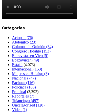
Categorías
Actopan
(76)
Atotonilco
(23)
Columna de Opinión
(34)
Congreso Hidalgo
(153)
Entrevistas en Vivo
(5)
Epazoyucan
(49)
Estatal
(4,073)
Internacional
(153)
Mujeres en Hidalgo
(3)
Nacional
(747)
Pachuca
(116)
Policiaca
(105)
Principal
(3,392)
Reportajes
(7)
Tulancingo
(497)
Uncategorized
(128)
Video
(1)