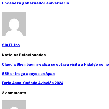
Encabeza gobernador aniversario
Sin Filtro
Noticias Relacionadas
Claudia Sheinbaum realiza su octava visita a Hidalgo como
SSH entrega apoyos en Apan
Feria Anual Cañada Aviación 2024
2 comments