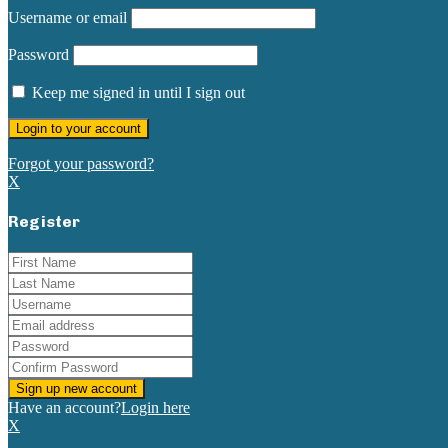
Username or email
Password
Keep me signed in until I sign out
Forgot your password?
X
Register
Have an account?
Login here
X