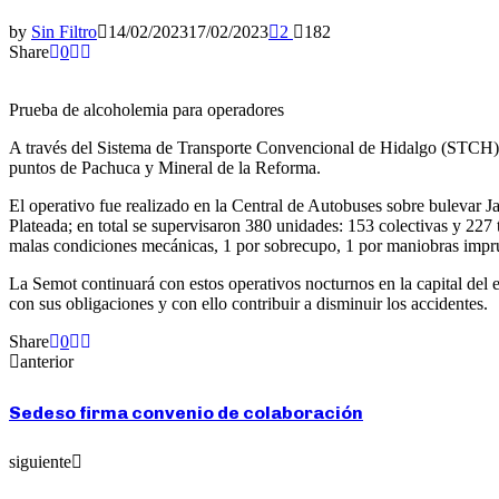
by
Sin Filtro
14/02/2023
17/02/2023
2
182
Share
0
Prueba de alcoholemia para operadores
A través del Sistema de Transporte Convencional de Hidalgo (STCH), o
puntos de Pachuca y Mineral de la Reforma.
El operativo fue realizado en la Central de Autobuses sobre bulevar
Plateada; en total se supervisaron 380 unidades: 153 colectivas y 227
malas condiciones mecánicas, 1 por sobrecupo, 1 por maniobras imprud
La Semot continuará con estos operativos nocturnos en la capital del
con sus obligaciones y con ello contribuir a disminuir los accidentes.
Share
0
anterior
Sedeso firma convenio de colaboración
siguiente