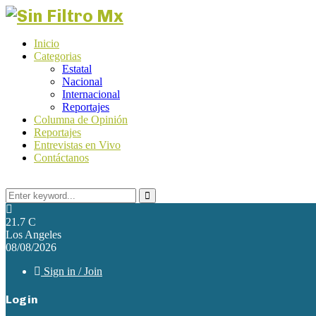
Inicio
Categorias
Estatal
Nacional
Internacional
Reportajes
Columna de Opinión
Reportajes
Entrevistas en Vivo
Contáctanos
Search
for:
Search
21.7
C
Los Angeles
08/08/2026
Sign in / Join
Login